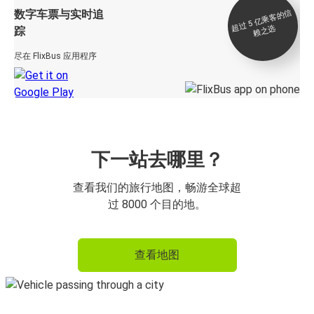
数字车票与实时追
过 5
亿
乘
客
的
信
赖
之
超
选
踪
尽在 FlixBus 应用程序
下一站去哪里？
查看我们的旅行地图，畅游全球超
过 8000 个目的地。
查看地图