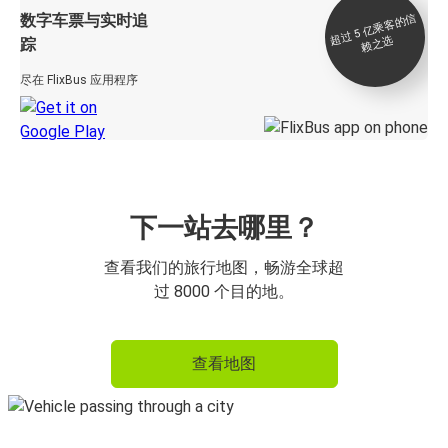
数字车票与实时追
过 5
亿
乘
客
的
信
赖
之
超
选
踪
尽在 FlixBus 应用程序
下一站去哪里？
查看我们的旅行地图，畅游全球超
过 8000 个目的地。
查看地图