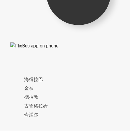
海得拉巴
金奈
德拉敦
古鲁格拉姆
斋浦尔