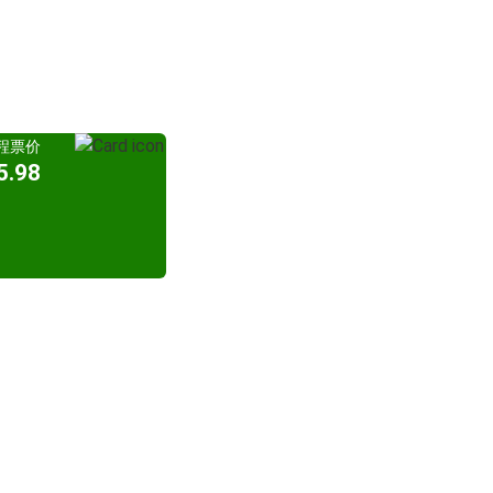
程票价
.98