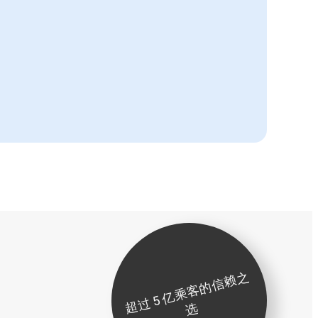
超
过
5
亿
乘
客
的
信
赖
之
选