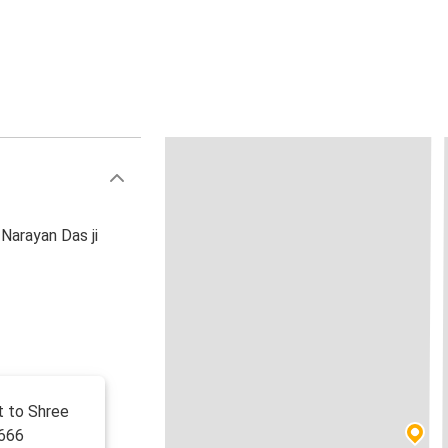
Narayan Das ji
t to Shree
1666