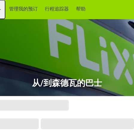
管理我的预订
行程追踪器
帮助
务
从/到森德瓦的巴士