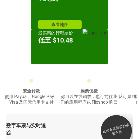
查看地图
最实惠的行程票价
低至 $10.48
安全付款
购票便捷
使用 Paypal、Google Pay、
你可以在线购票，也可前往我
从订票到
Visa 及国际信用卡支付
们的应用程序或 Flixshop 购票
数字车票与实时追
过 5
亿
乘
客
的
信
赖
之
超
选
踪