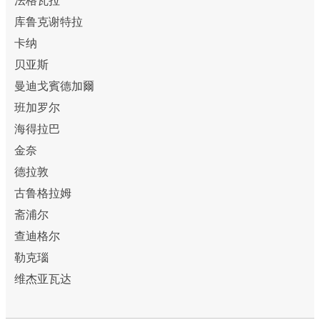
法格瓦拉
库鲁克谢特拉
卡纳
贝亚斯
曼迪戈賓德加爾
班加罗尔
海得拉巴
金奈
德拉敦
古鲁格拉姆
斋浦尔
查迪格尔
勒克瑙
维杰亚瓦达