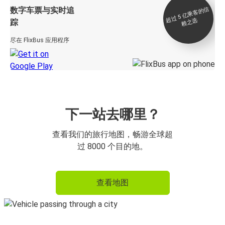
数字车票与实时追
过 5
亿
乘
客
的
信
赖
之
超
选
踪
尽在 FlixBus 应用程序
下一站去哪里？
查看我们的旅行地图，畅游全球超
过 8000 个目的地。
查看地图