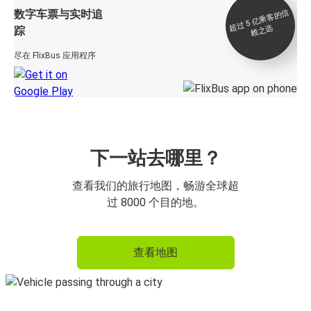
数字车票与实时追
过 5
亿
乘
客
的
信
赖
之
超
选
踪
尽在 FlixBus 应用程序
下一站去哪里？
查看我们的旅行地图，畅游全球超
过 8000 个目的地。
查看地图