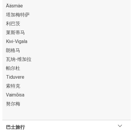
Ääsmäe
塔加梅特萨
利巴茨
莱斯蒂马
Kivi-Vigala
朗格马
瓦纳-维加拉
帕尔杜
Tiduvere
索特克
Vaimõisa
努尔梅
巴士旅行