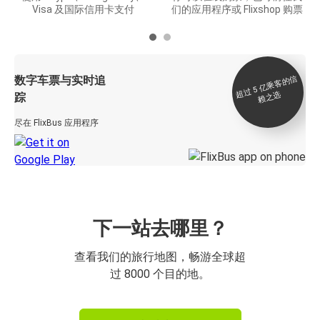
Visa 及国际信用卡支付
们的应用程序或 Flixshop 购票
数字车票与实时追
过 5
亿
乘
客
的
信
赖
之
超
选
踪
尽在 FlixBus 应用程序
下一站去哪里？
查看我们的旅行地图，畅游全球超
过 8000 个目的地。