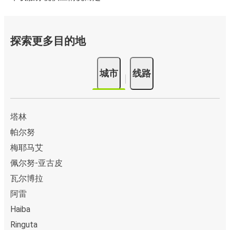
探索更多目的地
城市
线路
塔林
帕尔努
梅耶马艾
佩尔努-亚古皮
瓦尔博拉
阿雷
Haiba
Ringuta