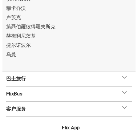
穆卡乔沃
卢茨克
第聶伯羅彼得羅夫斯克
赫梅利尼茨基
捷尔诺波尔
乌曼
巴士旅行
FlixBus
客户服务
Flix App