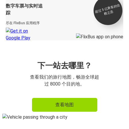
数字车票与实时追
过 5
亿
乘
客
的
信
赖
之
超
选
踪
尽在 FlixBus 应用程序
下一站去哪里？
查看我们的旅行地图，畅游全球超
过 8000 个目的地。
查看地图