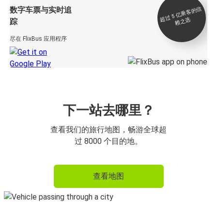
数字车票与实时追
过 5
亿
乘
客
的
信
赖
之
超
选
踪
尽在 FlixBus 应用程序
下一站去哪里？
查看我们的旅行地图，畅游全球超
过 8000 个目的地。
查看地图