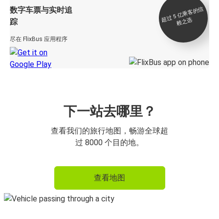
数字车票与实时追
过 5
亿
乘
客
的
信
赖
之
超
选
踪
尽在 FlixBus 应用程序
下一站去哪里？
查看我们的旅行地图，畅游全球超
过 8000 个目的地。
查看地图