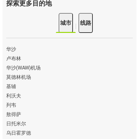
探索更多目的地
城市
线路
华沙
卢布林
华沙(WAW)机场
莫德林机场
基辅
利沃夫
列韦
敖得萨
日托米尔
乌日霍罗德