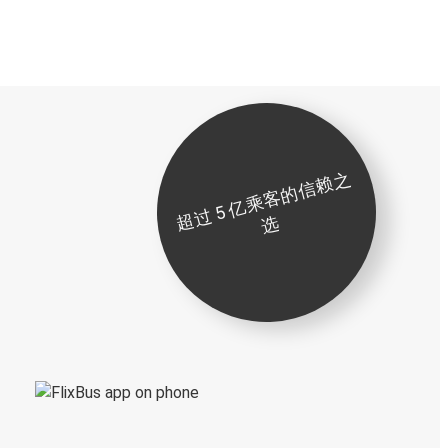
超
过
5
亿
乘
客
的
信
赖
之
选