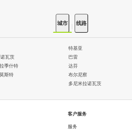
城市
线路
特基亚
拉诺瓦茨
巴雷
拉季什特
达芬
莫斯特
布尔尼察
多尼米拉诺瓦茨
客户服务
服务