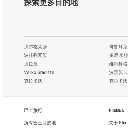
探索更多目的地
贝尔格莱德
哥鲁拜克
波扎列瓦茨
多尼·米
贝拉涅
维利科格
Veliko Gradište
波雷茨卡
克拉多沃
克拉多沃
巴士旅行
FlixBus
所有巴士目的地
关于 Flix