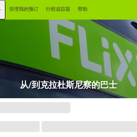
管理我的预订
行程追踪器
帮助
务
从/到克拉杜斯尼察的巴士