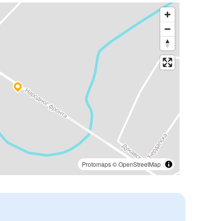
Protomaps
©
OpenStreetMap