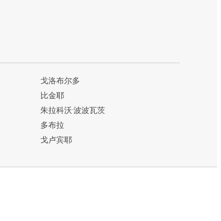
戈洛布尔多
比金耶
朱拉科沃·波波瓦茨
多布拉
戈卢宾耶