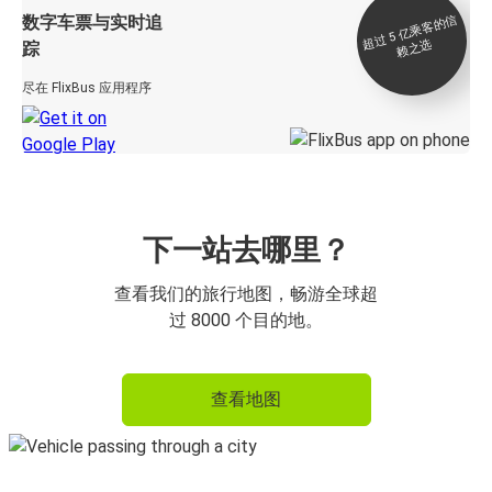
数字车票与实时追
过 5
亿
乘
客
的
信
赖
之
超
选
踪
尽在 FlixBus 应用程序
下一站去哪里？
查看我们的旅行地图，畅游全球超
过 8000 个目的地。
查看地图