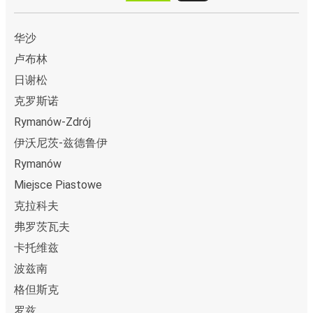
华沙
卢布林
日谢松
克罗斯诺
Rymanów-Zdrój
伊沃尼茨-兹德鲁伊
Rymanów
Miejsce Piastowe
克拉科夫
弗罗茨瓦夫
卡托维兹
波兹南
格但斯克
罗兹