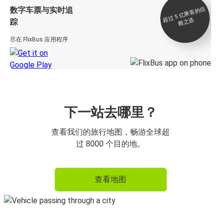
数字车票与实时追
过 5
亿
乘
客
的
信
赖
之
超
选
踪
尽在 FlixBus 应用程序
下一站去哪里？
查看我们的旅行地图，畅游全球超
过 8000 个目的地。
查看地图