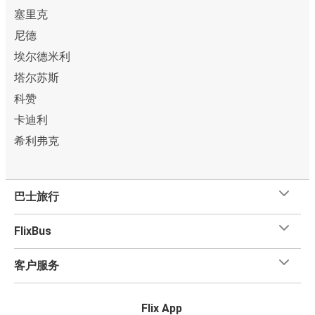
塞里克
尼德
埃尔德米利
塔尔苏斯
科赞
卡迪利
希利弗克
巴士旅行
FlixBus
客户服务
Flix App