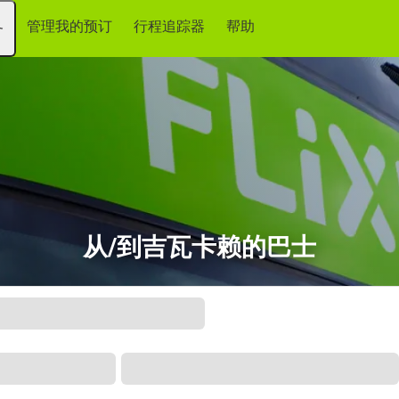
管理我的预订
行程追踪器
帮助
务
从/到吉瓦卡赖的巴士