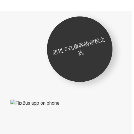
超
过
5
亿
乘
客
的
信
赖
之
选