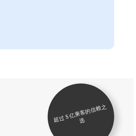
超
过
5
亿
乘
客
的
信
赖
之
选