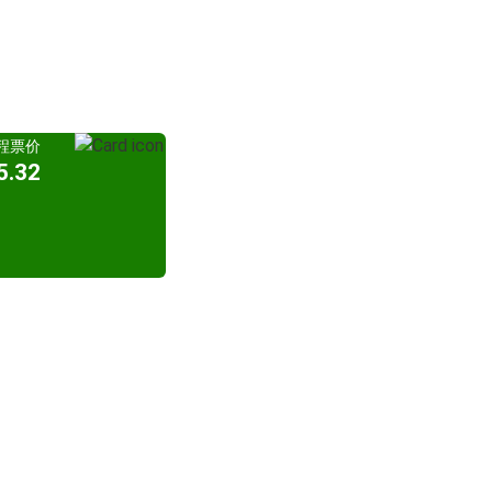
程票价
.32