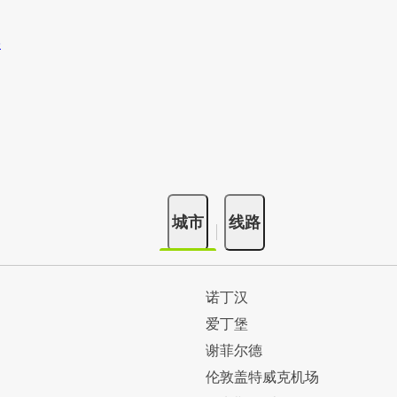
城市
线路
诺丁汉
爱丁堡
谢菲尔德
伦敦盖特威克机场