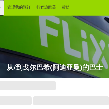
管理我的预订
行程追踪器
帮助
务
从/到戈尔巴希(阿迪亚曼)的巴士