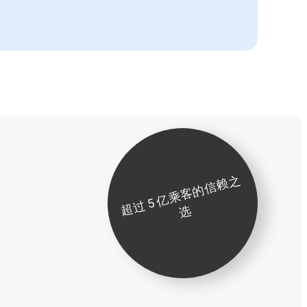
超
过
5
亿
乘
客
的
信
赖
之
选