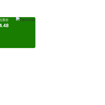
程票价
.48