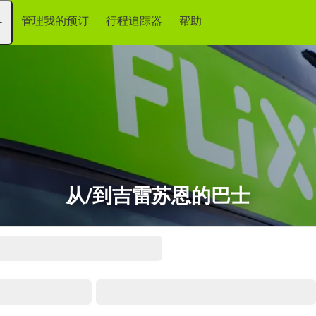
管理我的预订
行程追踪器
帮助
务
从/到吉雷苏恩的巴士