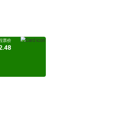
程票价
.48