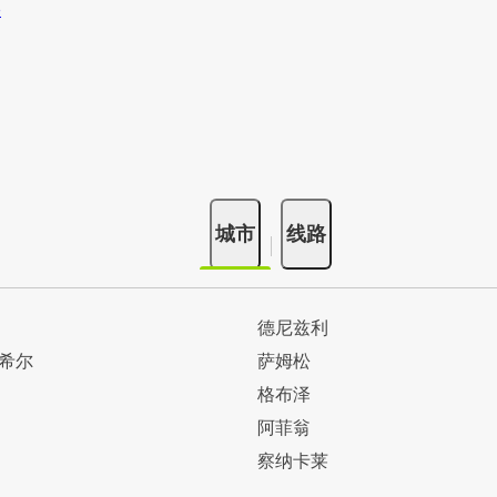
城市
线路
德尼兹利
希尔
萨姆松
格布泽
阿菲翁
察纳卡莱