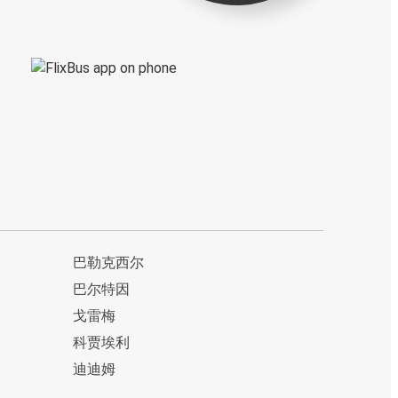
巴勒克西尔
巴尔特因
戈雷梅
科贾埃利
迪迪姆