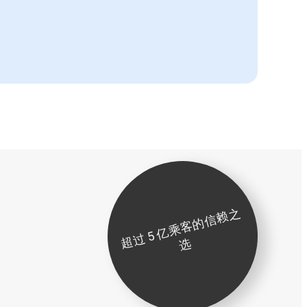
超
过
5
亿
乘
客
的
信
赖
之
选