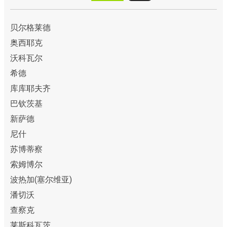
贝尔格莱德
奥西耶克
沃科瓦尔
希德
库库耶夫齐
巴钦茨基
新萨德
尼什
苏博蒂察
索姆博尔
波热加(塞尔维亚)
潘切沃
查察克
莱斯科瓦茨