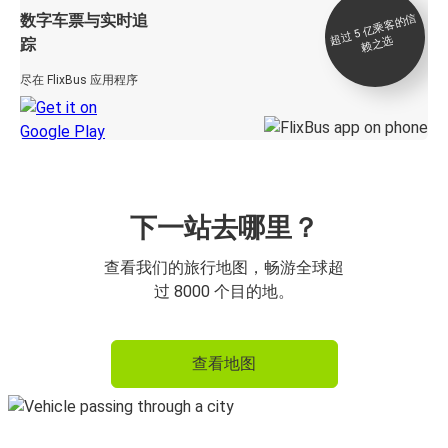
数字车票与实时追
过 5
亿
乘
客
的
信
赖
之
超
选
踪
尽在 FlixBus 应用程序
下一站去哪里？
查看我们的旅行地图，畅游全球超
过 8000 个目的地。
查看地图