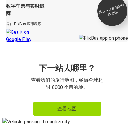
数字车票与实时追
过 5
亿
乘
客
的
信
赖
之
超
选
踪
尽在 FlixBus 应用程序
下一站去哪里？
查看我们的旅行地图，畅游全球超
过 8000 个目的地。
查看地图