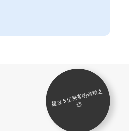
超
过
5
亿
乘
客
的
信
赖
之
选