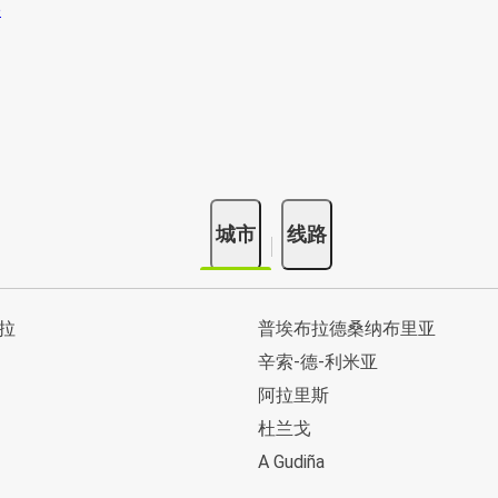
城市
线路
拉
普埃布拉德桑纳布里亚
辛索-德-利米亚
阿拉里斯
杜兰戈
A Gudiña