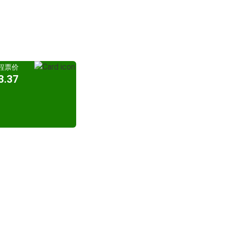
程票价
.37