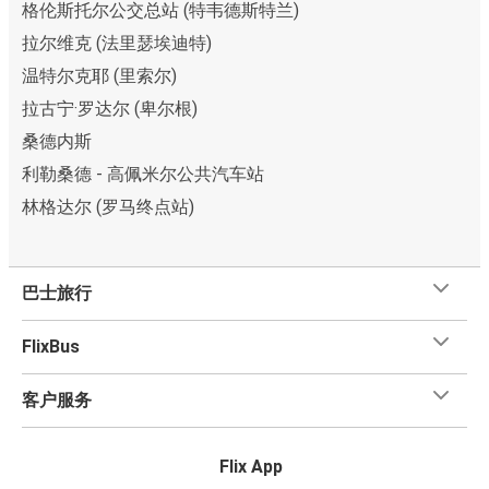
格伦斯托尔公交总站 (特韦德斯特兰)
拉尔维克 (法里瑟埃迪特)
温特尔克耶 (里索尔)
拉古宁·罗达尔 (卑尔根)
桑德内斯
利勒桑德 - 高佩米尔公共汽车站
林格达尔 (罗马终点站)
巴士旅行
FlixBus
客户服务
Flix App