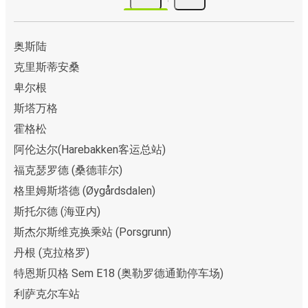
奥斯陆
克里斯蒂安桑
卑尔根
斯塔万格
霍格松
阿伦达尔(Harebakken客运总站)
福克瑟罗德 (桑德菲尔)
格里姆斯塔德 (Øygårdsdalen)
斯托尔德 (海亚内)
斯杰尔斯维克换乘站 (Porsgrunn)
丹根 (克拉格罗)
特恩斯贝格 Sem E18 (奥勒罗德通勤停车场)
利萨克尔车站