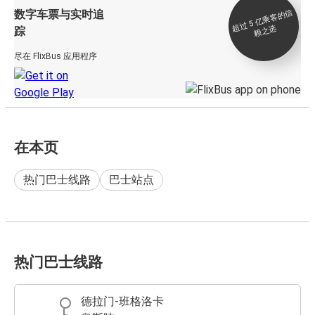
数字车票与实时追
过 5
亿
乘
客
的
信
赖
之
超
选
踪
尽在 FlixBus 应用程序
在本页
热门巴士线路
巴士站点
热门巴士线路
德拉门-班格洛卡