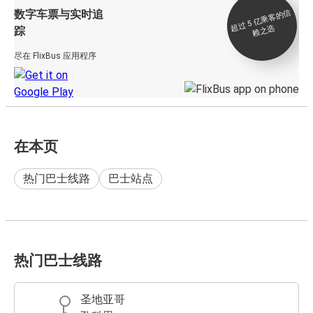
数字车票与实时追
过 5
亿
乘
客
的
信
赖
之
超
选
踪
尽在 FlixBus 应用程序
在本页
热门巴士线路
巴士站点
热门巴士线路
圣地亚哥