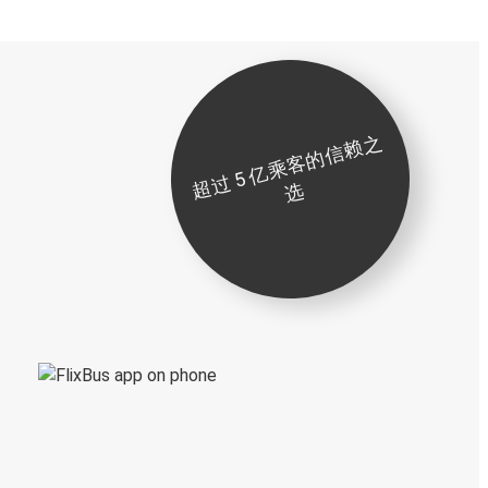
超
过
5
亿
乘
客
的
信
赖
之
选