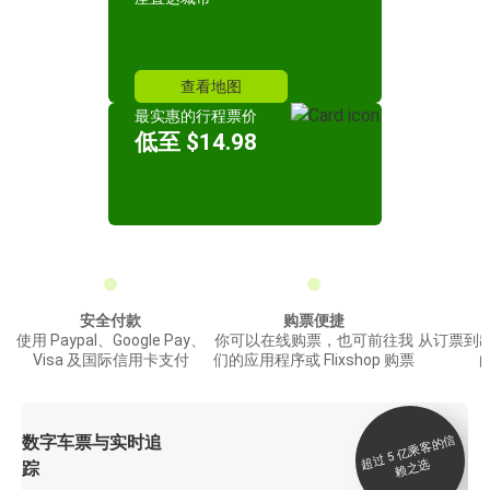
查看地图
最实惠的行程票价
低至 $14.98
安全付款
购票便捷
使用 Paypal、Google Pay、
你可以在线购票，也可前往我
从订票到
Visa 及国际信用卡支付
们的应用程序或 Flixshop 购票
数字车票与实时追
过 5
亿
乘
客
的
信
赖
之
超
选
踪