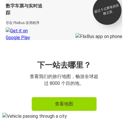
数字车票与实时追
过 5
亿
乘
客
的
信
赖
之
超
选
踪
尽在 FlixBus 应用程序
下一站去哪里？
查看我们的旅行地图，畅游全球超
过 8000 个目的地。
查看地图