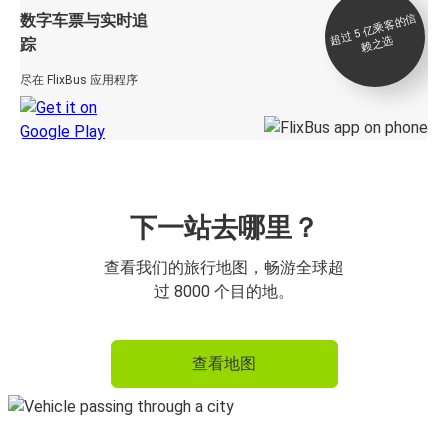
数字车票与实时追
过 5
亿
乘
客
的
信
赖
之
超
选
踪
尽在 FlixBus 应用程序
下一站去哪里？
查看我们的旅行地图，畅游全球超
过 8000 个目的地。
查看地图