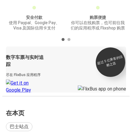
安全付款
购票便捷
使用 Paypal、Google Pay、
你可以在线购票，也可前往我
Visa 及国际信用卡支付
们的应用程序或 Flixshop 购票
数字车票与实时追
过 5
亿
乘
客
的
信
赖
之
超
选
踪
尽在 FlixBus 应用程序
在本页
巴士站点