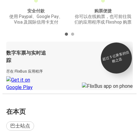
安全付款
购票便捷
使用 Paypal、Google Pay、
你可以在线购票，也可前往我
Visa 及国际信用卡支付
们的应用程序或 Flixshop 购票
数字车票与实时追
过 5
亿
乘
客
的
信
赖
之
超
选
踪
尽在 FlixBus 应用程序
在本页
巴士站点