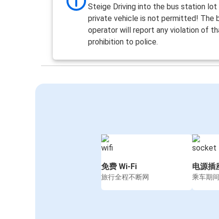
Steige Driving into the bus station lot
private vehicle is not permitted! The 
operator will report any violation of th
prohibition to police.
免费 Wi-Fi
电源插
旅行全程不断网
乘车期