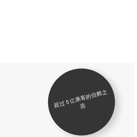
超
过
5
亿
乘
客
的
信
赖
之
选