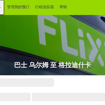
管理我的预订
行程追踪器
帮助
务
巴士 乌尔姆 至 格拉迪什卡