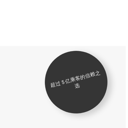
超
过
5
亿
乘
客
的
信
赖
之
选