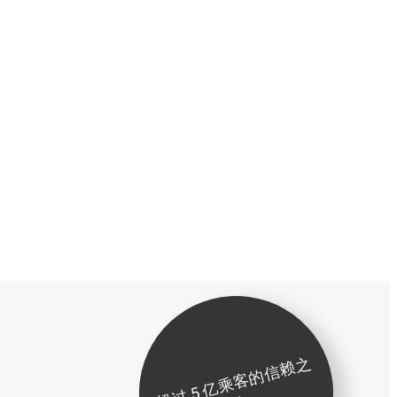
超
过
5
亿
乘
客
的
信
赖
之