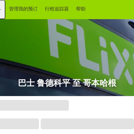
管理我的预订
行程追踪器
帮助
务
巴士 鲁德科平 至 哥本哈根