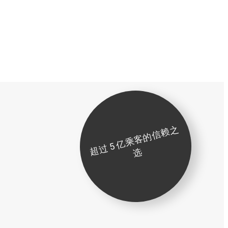
超
过
5
亿
乘
客
的
信
赖
之
选