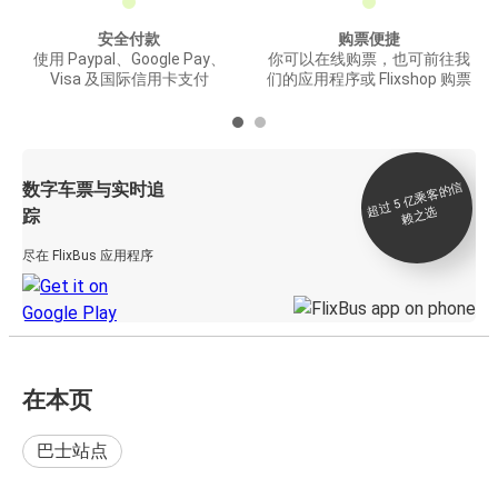
安全付款
购票便捷
使用 Paypal、Google Pay、
你可以在线购票，也可前往我
Visa 及国际信用卡支付
们的应用程序或 Flixshop 购票
数字车票与实时追
过 5
亿
乘
客
的
信
赖
之
超
选
踪
尽在 FlixBus 应用程序
在本页
巴士站点