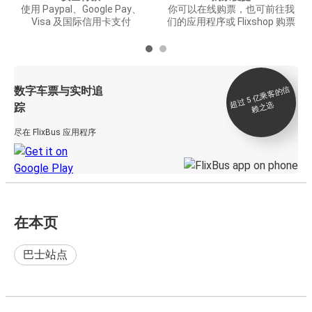
使用 Paypal、Google Pay、
你可以在线购票，也可前往我
Visa 及国际信用卡支付
们的应用程序或 Flixshop 购票
数字车票与实时追
过 5
亿
乘
客
的
信
赖
之
超
选
踪
尽在 FlixBus 应用程序
在本页
巴士站点