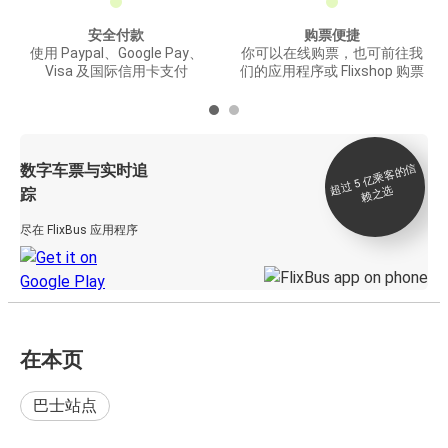
安全付款
购票便捷
使用 Paypal、Google Pay、
你可以在线购票，也可前往我
Visa 及国际信用卡支付
们的应用程序或 Flixshop 购票
数字车票与实时追
过 5
亿
乘
客
的
信
赖
之
超
选
踪
尽在 FlixBus 应用程序
在本页
巴士站点