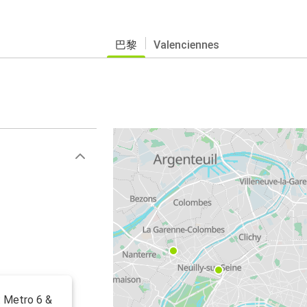
巴黎
Valenciennes
: Metro 6 &