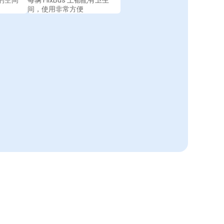
的空间
每辆 FlixBus 上都配有卫生
间，使用非常方便