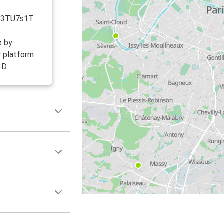
ly/3TU7s1T
e by
r platform
3D