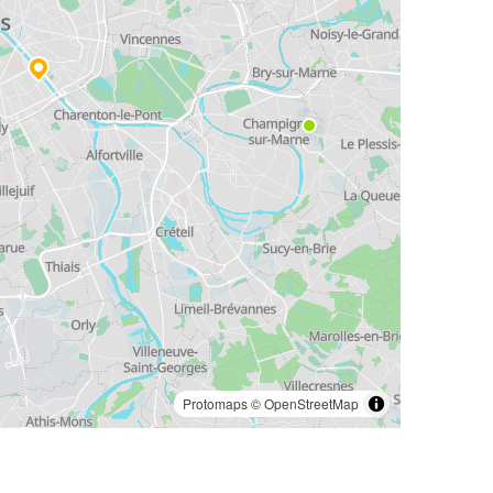
Protomaps
©
OpenStreetMap