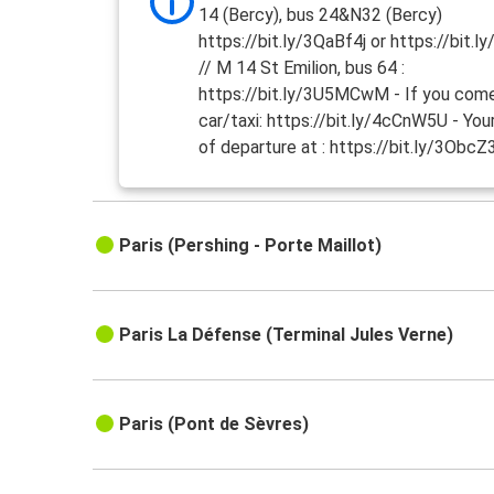
14 (Bercy), bus 24&N32 (Bercy)
https://bit.ly/3QaBf4j or https://bit.
// M 14 St Emilion, bus 64 :
https://bit.ly/3U5MCwM - If you com
car/taxi: https://bit.ly/4cCnW5U - You
of departure at : https://bit.ly/3ObcZ
Paris (Pershing - Porte Maillot)
Paris La Défense (Terminal Jules Verne)
Paris (Pont de Sèvres)