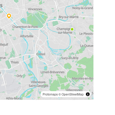
Protomaps
©
OpenStreetMap