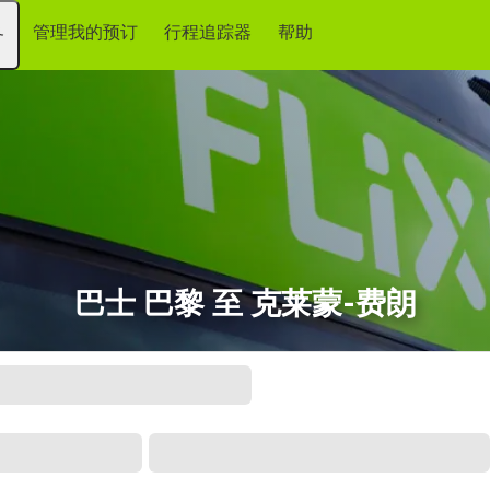
管理我的预订
行程追踪器
帮助
务
巴士 巴黎 至 克莱蒙-费朗