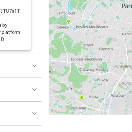
ly/3TU7s1T
e by
r platform
3D