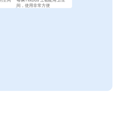
的空间
每辆 FlixBus 上都配有卫生
间，使用非常方便