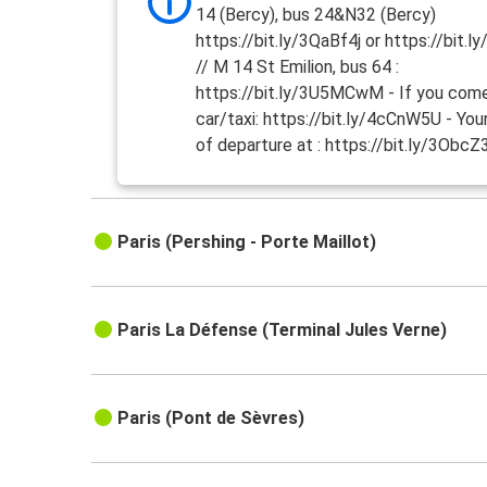
14 (Bercy), bus 24&N32 (Bercy)
https://bit.ly/3QaBf4j or https://bit.
// M 14 St Emilion, bus 64 :
https://bit.ly/3U5MCwM - If you com
car/taxi: https://bit.ly/4cCnW5U - You
of departure at : https://bit.ly/3ObcZ
Paris (Pershing - Porte Maillot)
Paris La Défense (Terminal Jules Verne)
Paris (Pont de Sèvres)