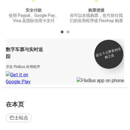
安全付款
购票便捷
使用 Paypal、Google Pay、
你可以在线购票，也可前往我
Visa 及国际信用卡支付
们的应用程序或 Flixshop 购票
数字车票与实时追
过 5
亿
乘
客
的
信
赖
之
超
选
踪
尽在 FlixBus 应用程序
在本页
巴士站点