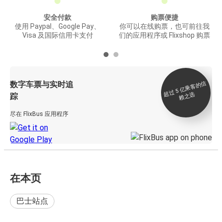
安全付款
购票便捷
使用 Paypal、Google Pay、
你可以在线购票，也可前往我
Visa 及国际信用卡支付
们的应用程序或 Flixshop 购票
数字车票与实时追
过 5
亿
乘
客
的
信
赖
之
超
选
踪
尽在 FlixBus 应用程序
在本页
巴士站点