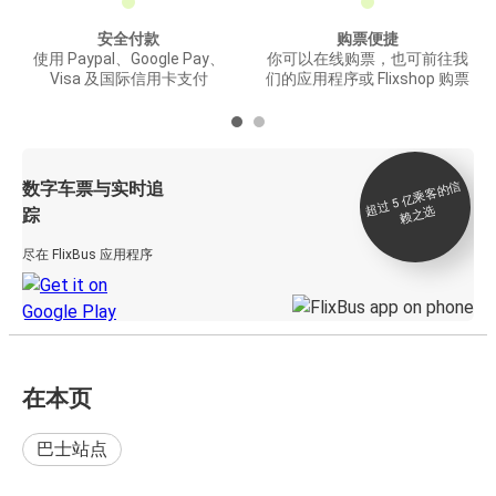
安全付款
购票便捷
使用 Paypal、Google Pay、
你可以在线购票，也可前往我
Visa 及国际信用卡支付
们的应用程序或 Flixshop 购票
数字车票与实时追
过 5
亿
乘
客
的
信
赖
之
超
选
踪
尽在 FlixBus 应用程序
在本页
巴士站点