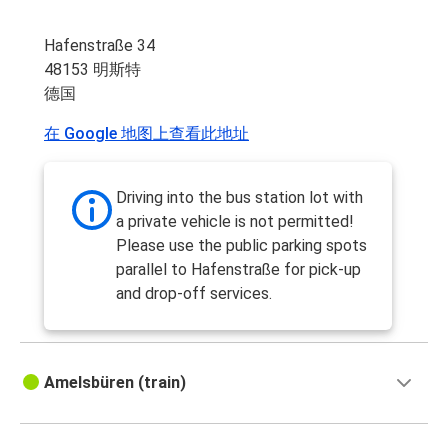
Hafenstraße 34
48153 明斯特
德国
在 Google 地图上查看此地址
Driving into the bus station lot with
a private vehicle is not permitted!
Please use the public parking spots
parallel to Hafenstraße for pick-up
and drop-off services.
Amelsbüren (train)