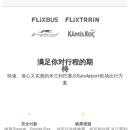
满足你对行程的期
待
快速、省心又实惠的米兰到巴塞尔EuroAirport机场出行方
案
安全付款
购票便捷
使用 Paypal、Google Pay、
你可以在线购票，也可前往我
从订票到