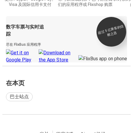
Visa 及国际信用卡支付
们的应用程序或 Flixshop 购票
数字车票与实时追
过 5
亿
乘
客
的
信
赖
之
超
选
踪
尽在 FlixBus 应用程序
在本页
巴士站点