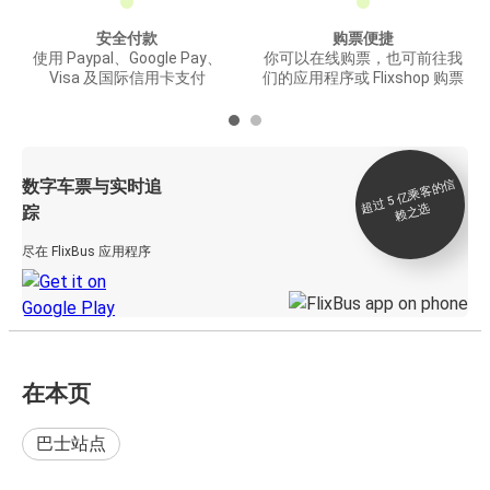
安全付款
购票便捷
使用 Paypal、Google Pay、
你可以在线购票，也可前往我
Visa 及国际信用卡支付
们的应用程序或 Flixshop 购票
数字车票与实时追
过 5
亿
乘
客
的
信
赖
之
超
选
踪
尽在 FlixBus 应用程序
在本页
巴士站点