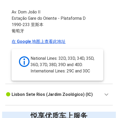
Av. Dom João II
Estação Gare do Oriente - Plataforma D
1990-233 里斯本
葡萄牙
在 Google 地图上查看此地址
National Lines: 32D, 33D, 34D, 35D,
36D, 37D, 38D, 39D and 40D.
International Lines: 29C and 30C
Lisbon Sete Rios (Jardim Zoológico) (IC)
悦享优质车上服务