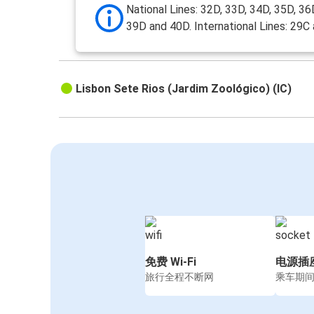
National Lines: 32D, 33D, 34D, 35D, 36
39D and 40D. International Lines: 29C
Lisbon Sete Rios (Jardim Zoológico) (IC)
免费 Wi-Fi
电源插
旅行全程不断网
乘车期