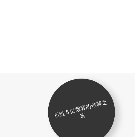
超
过
5
亿
乘
客
的
信
赖
之
选