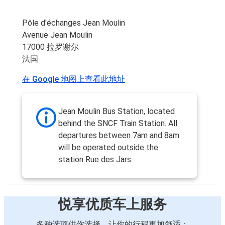
Pôle d'échanges Jean Moulin
Avenue Jean Moulin
17000 拉罗谢尔
法国
在 Google 地图上查看此地址
Jean Moulin Bus Station, located
behind the SNCF Train Station. All
departures between 7am and 8am
will be operated outside the
station Rue des Jars.
悦享优质车上服务
多种选项供你选择，让你的行程更加舒适：