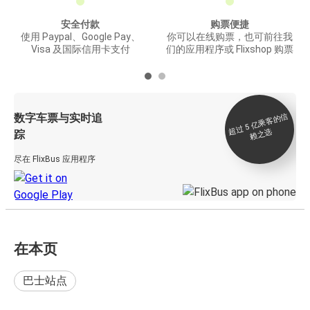
安全付款
购票便捷
使用 Paypal、Google Pay、
你可以在线购票，也可前往我
Visa 及国际信用卡支付
们的应用程序或 Flixshop 购票
数字车票与实时追
过 5
亿
乘
客
的
信
赖
之
超
选
踪
尽在 FlixBus 应用程序
在本页
巴士站点