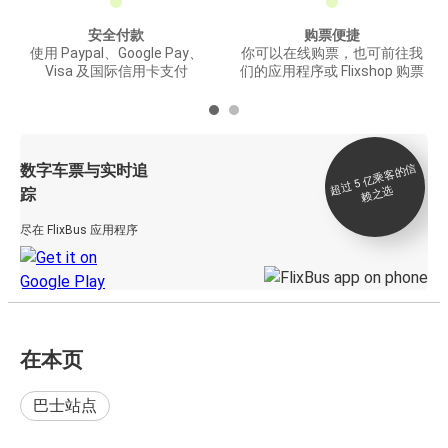
安全付款
购票便捷
使用 Paypal、Google Pay、
你可以在线购票，也可前往我
Visa 及国际信用卡支付
们的应用程序或 Flixshop 购票
数字车票与实时追
过 5
亿
乘
客
的
信
赖
之
超
选
踪
尽在 FlixBus 应用程序
在本页
巴士站点