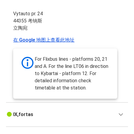
Vytauto pr. 24
44355 考纳斯
立陶宛
在 Google 地图上查看此地址
For Flixbus lines - platforms 20, 21
and A. For the line LT06 in direction
to Kybartai - platform 12. For
detailed information check
timetable at the station.
IX,fortas