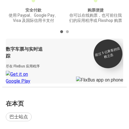
安全付款
购票便捷
使用 Paypal、Google Pay、
你可以在线购票，也可前往我
Visa 及国际信用卡支付
们的应用程序或 Flixshop 购票
数字车票与实时追
过 5
亿
乘
客
的
信
赖
之
超
选
踪
尽在 FlixBus 应用程序
在本页
巴士站点