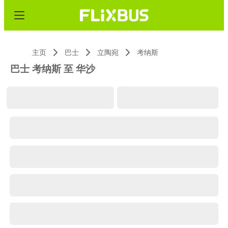
主页
巴士
立陶宛
考纳斯
巴士 考纳斯 至 华沙