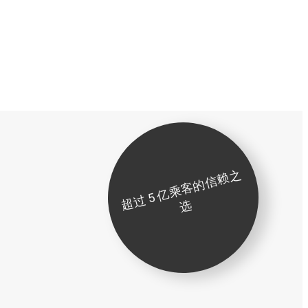
超
过
5
亿
乘
客
的
信
赖
之
选