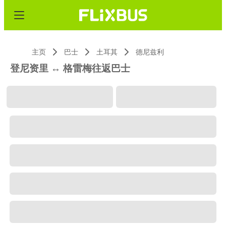
主页
巴士
土耳其
德尼兹利
登尼资里 ↔ 格雷梅往返巴士