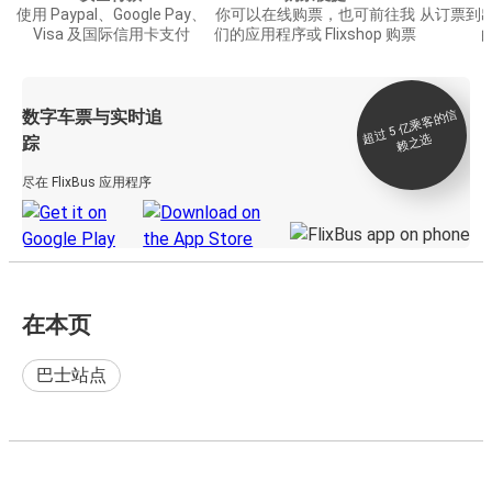
使用 Paypal、Google Pay、
你可以在线购票，也可前往我
从订票到
Visa 及国际信用卡支付
们的应用程序或 Flixshop 购票
数字车票与实时追
过 5
亿
乘
客
的
信
赖
之
超
选
踪
尽在 FlixBus 应用程序
在本页
巴士站点