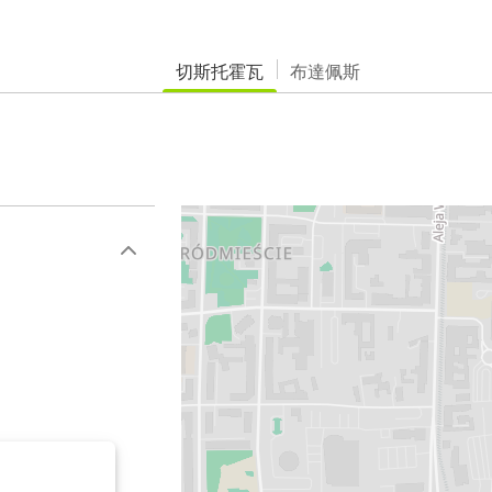
切斯托霍瓦
布達佩斯