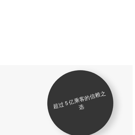
超
过
5
亿
乘
客
的
信
赖
之
选