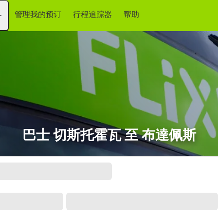
管理我的预订
行程追踪器
帮助
务
巴士 切斯托霍瓦 至 布達佩斯