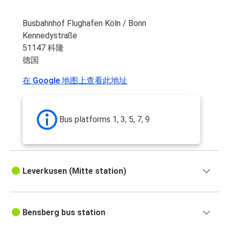
Busbahnhof Flughafen Köln / Bonn
Kennedystraße
51147 科隆
德国
在 Google 地图上查看此地址
Bus platforms 1, 3, 5, 7, 9
Leverkusen (Mitte station)
Bensberg bus station