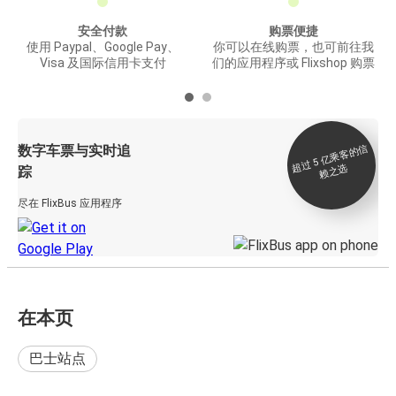
安全付款
购票便捷
使用 Paypal、Google Pay、
你可以在线购票，也可前往我
Visa 及国际信用卡支付
们的应用程序或 Flixshop 购票
数字车票与实时追
过 5
亿
乘
客
的
信
赖
之
超
选
踪
尽在 FlixBus 应用程序
在本页
巴士站点